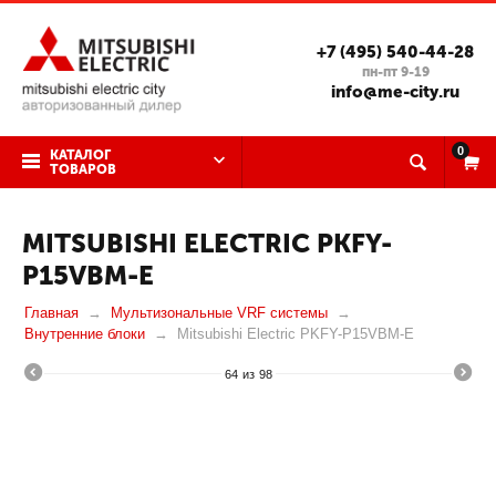
+7 (495) 540-44-28
пн-пт 9-19
info@me-city.ru
0
КАТАЛОГ
ТОВАРОВ
MITSUBISHI ELECTRIC PKFY-
P15VBM-E
Главная
Мультизональные VRF системы
Внутренние блоки
Mitsubishi Electric PKFY-P15VBM-E
64
из
98