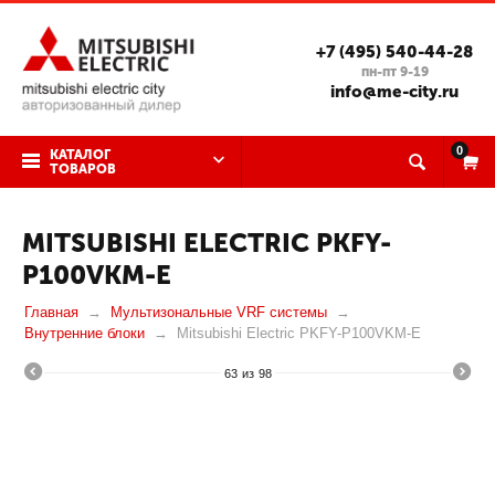
+7 (495) 540-44-28
пн-пт 9-19
info@me-city.ru
0
КАТАЛОГ
ТОВАРОВ
MITSUBISHI ELECTRIC PKFY-
P100VKM-E
Главная
Мультизональные VRF системы
Внутренние блоки
Mitsubishi Electric PKFY-P100VKM-E
63
из
98