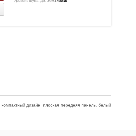
Уровень шума, Дб:
29/31/34/36
компактный дизайн. плоская передняя панель, белый