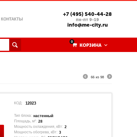
+7 (495) 540-44-28
КОНТАКТЫ
пн-пт 9-19
info@me-city.ru
0
КОРЗИНА
66
из
98
КОД:
12023
Тип блока:
настенный
Площадь, м²:
28
Мощность охлаждения, кВт:
2
Мощность обогрева, кВт:
3