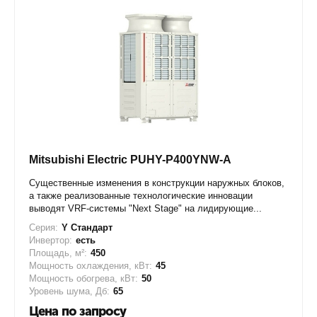
Mitsubishi Electric PUHY-P400YNW-A
Существенные изменения в конструкции наружных блоков,
а также реализованные технологические инновации
выводят VRF-системы "Next Stage" на лидирующие...
Серия:
Y Стандарт
Инвертор:
есть
Площадь, м²:
450
Мощность охлаждения, кВт:
45
Мощность обогрева, кВт:
50
Уровень шума, Дб:
65
Цена по запросу