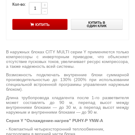
Кол-во:
+
−
КУПИТЬ В
КУПИТЬ
ОДИН КЛИК
В наружных блоках CITY MULTI серии Y применяются только
компрессоры с инверторным приводом, что объясняет
отсутствие пусковых токов, увеличивает ресурс компрессора,
а также надежность всей системы.
Возможность подключать внутренние блоки суммарной
производительностью до 130% (200% при использовании
специальной встроенной программы управления наружным
блоком).
Длина трубопровода хладагента после 1-го разветвителя
может составлять до 90 м, перепад высот между
внутренними блоками — до 30 м, а перепад высот между
наружным и внутренними блоками — до 90 м.
Серия Y "Охлаждение-нагрев" PUHY-P YNW-A
- Компактный четырехсторонний теплообменник,
расположен в верхней части блока.