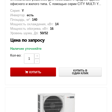
офисного и жилого типа. С помощью серии CITY MULTI Y...
Серия:
Y
Инвертор:
есть
Площадь, м²:
140
Мощность охлаждения, кВт:
14
Мощность обогрева, кВт:
16
Уровень шума, Дб:
50/52
Цена по запросу
Наличие уточняйте
Кол-во:
+
−
КУПИТЬ В
КУПИТЬ
ОДИН КЛИК