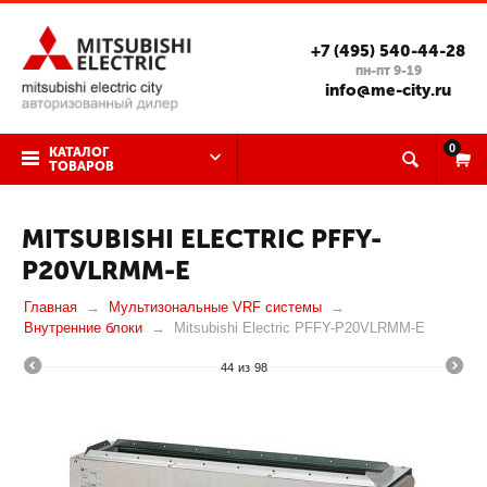
+7 (495) 540-44-28
пн-пт 9-19
info@me-city.ru
0
КАТАЛОГ
ТОВАРОВ
MITSUBISHI ELECTRIC PFFY-
P20VLRMM-E
Главная
Мультизональные VRF системы
Внутренние блоки
Mitsubishi Electric PFFY-P20VLRMM-E
44
из
98