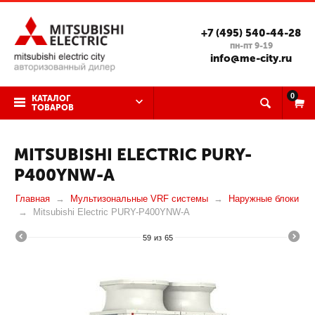
+7 (495) 540-44-28
пн-пт 9-19
info@me-city.ru
0
КАТАЛОГ
ТОВАРОВ
MITSUBISHI ELECTRIC PURY-
P400YNW-A
Главная
Мультизональные VRF системы
Наружные блоки
Mitsubishi Electric PURY-P400YNW-A
59
из
65