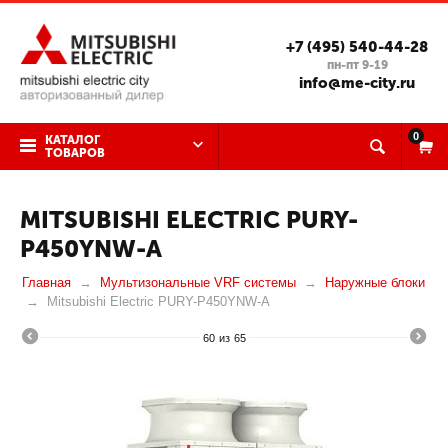
+7 (495) 540-44-28
пн-пт 9-19
info@me-city.ru
0
КАТАЛОГ
ТОВАРОВ
MITSUBISHI ELECTRIC PURY-
P450YNW-A
Главная
Мультизональные VRF системы
Наружные блоки
Mitsubishi Electric PURY-P450YNW-A
60
из
65