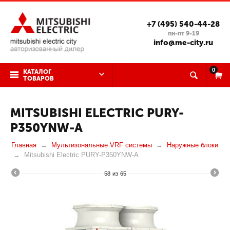
+7 (495) 540-44-28
пн-пт 9-19
info@me-city.ru
0
КАТАЛОГ
ТОВАРОВ
MITSUBISHI ELECTRIC PURY-
P350YNW-A
Главная
Мультизональные VRF системы
Наружные блоки
Mitsubishi Electric PURY-P350YNW-A
58
из
65