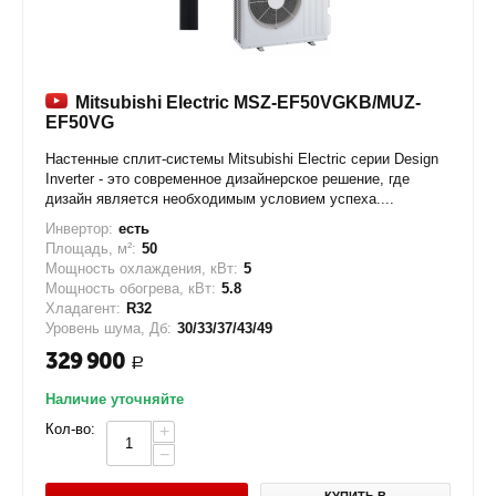
Mitsubishi Electric MSZ-EF50VGKB/MUZ-
EF50VG
Настенные сплит-системы Mitsubishi Electric серии Design
Inverter - это современное дизайнерское решение, где
дизайн является необходимым условием успеха....
Инвертор:
есть
Площадь, м²:
50
Мощность охлаждения, кВт:
5
Мощность обогрева, кВт:
5.8
Хладагент:
R32
Уровень шума, Дб:
30/33/37/43/49
329 900
Р
Наличие уточняйте
Кол-во:
+
−