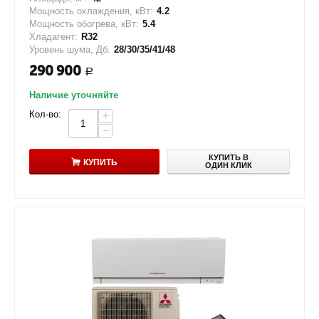
Мощность охлаждения, кВт:
4.2
Мощность обогрева, кВт:
5.4
Хладагент:
R32
Уровень шума, Дб:
28/30/35/41/48
290 900
Р
Наличие уточняйте
Кол-во:
+
−
КУПИТЬ В
КУПИТЬ
ОДИН КЛИК