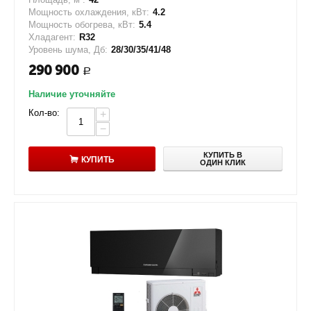
Мощность охлаждения, кВт:
4.2
Мощность обогрева, кВт:
5.4
Хладагент:
R32
Уровень шума, Дб:
28/30/35/41/48
290 900
Р
Наличие уточняйте
Кол-во:
+
−
КУПИТЬ В
КУПИТЬ
ОДИН КЛИК