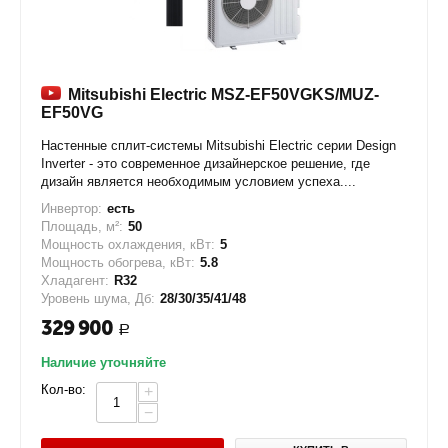
Mitsubishi Electric MSZ-EF50VGKS/MUZ-
EF50VG
Настенные сплит-системы Mitsubishi Electric серии Design
Inverter - это современное дизайнерское решение, где
дизайн является необходимым условием успеха....
Инвертор:
есть
Площадь, м²:
50
Мощность охлаждения, кВт:
5
Мощность обогрева, кВт:
5.8
Хладагент:
R32
Уровень шума, Дб:
28/30/35/41/48
329 900
Р
Наличие уточняйте
Кол-во:
+
−