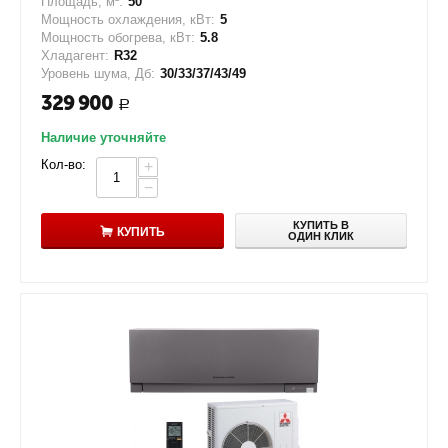
Площадь, м²:
50
Мощность охлаждения, кВт:
5
Мощность обогрева, кВт:
5.8
Хладагент:
R32
Уровень шума, Дб:
30/33/37/43/49
329 900
Р
Наличие уточняйте
Кол-во:
+
−
КУПИТЬ В
КУПИТЬ
ОДИН КЛИК