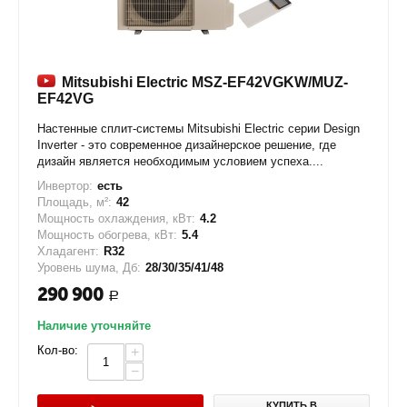
Mitsubishi Electric MSZ-EF42VGKW/MUZ-
EF42VG
Настенные сплит-системы Mitsubishi Electric серии Design
Inverter - это современное дизайнерское решение, где
дизайн является необходимым условием успеха....
Инвертор:
есть
Площадь, м²:
42
Мощность охлаждения, кВт:
4.2
Мощность обогрева, кВт:
5.4
Хладагент:
R32
Уровень шума, Дб:
28/30/35/41/48
290 900
Р
Наличие уточняйте
Кол-во:
+
−
КУПИТЬ В