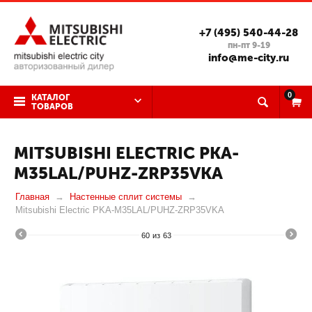
+7 (495) 540-44-28
пн-пт 9-19
info@me-city.ru
0
КАТАЛОГ
ТОВАРОВ
MITSUBISHI ELECTRIC PKA-
M35LAL/PUHZ-ZRP35VKA
Главная
Настенные сплит системы
Mitsubishi Electric PKA-M35LAL/PUHZ-ZRP35VKA
60
из
63