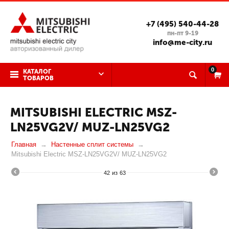
+7 (495) 540-44-28
пн-пт 9-19
info@me-city.ru
0
КАТАЛОГ
ТОВАРОВ
MITSUBISHI ELECTRIC MSZ-
LN25VG2V/ MUZ-LN25VG2
Главная
Настенные сплит системы
Mitsubishi Electric MSZ-LN25VG2V/ MUZ-LN25VG2
42
из
63