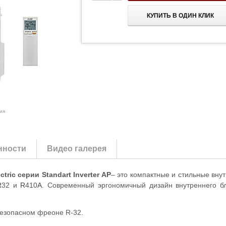
КУПИТЬ В ОДИН КЛИК
ия
нности
Видео галерея
ctric серии Standart Inverter AP
– это компактные и стильные внут
R
32 и
R
410
A
. Современный эргономичный дизайн внутреннего б
езопасном фреоне R-32.