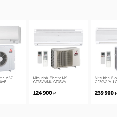
Mitsubishi Electric MS-
Mitsubishi Electric MS-
GF35VA/MU-GF35VA
GF80VA/MU-GF80VA
124 900
239 900
Р
Р