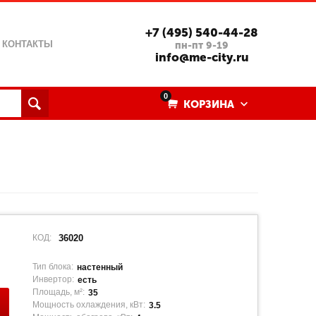
+7 (495) 540-44-28
КОНТАКТЫ
пн-пт 9-19
info@me-city.ru
0
КОРЗИНА
КОД:
36020
Тип блока:
настенный
Инвертор:
есть
Площадь, м²:
35
Мощность охлаждения, кВт:
3.5