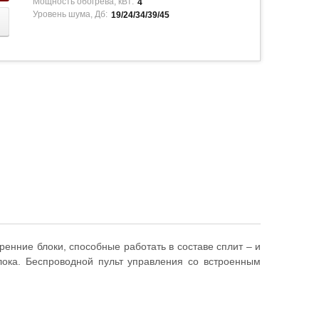
Мощность обогрева, кВт:
4
Уровень шума, Дб:
19/24/34/39/45
ренние блоки, способные работать в составе сплит – и
лока. Беспроводной пульт управления со встроенным