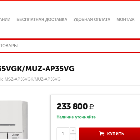
АНИИ
БЕСПЛАТНАЯ ДОСТАВКА
УДОБНАЯ ОПЛАТА
МОНТАЖ
P35VGK/MUZ-AP35VG
ectric MSZ-AP35VGK/MUZ-AP35VG
233 800
Р
Наличие уточняйте
+
КУПИТЬ
−