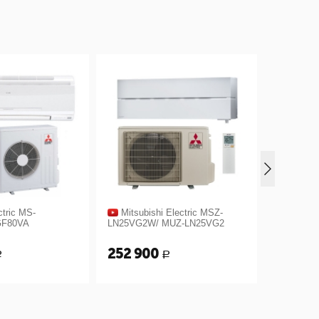
Mitsubishi Electric MSZ-
Mitsubishi Electr
LN25VG2W/ MUZ-LN25VG2
LN35VG2W/ MUZ-L
252 900
292 900
Р
Р