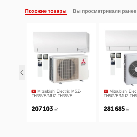
Похожие товары
Вы просматривали ранее
Mitsubishi Electric MSZ-
Mitsubishi Electric MSZ-
FH35VE/MUZ-FH35VE
FH50VE/MUZ-FH50VE
207 103
281 685
Р
Р