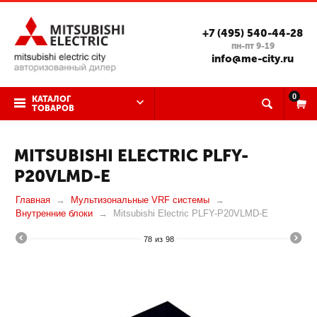
+7 (495) 540-44-28
пн-пт 9-19
info@me-city.ru
0
КАТАЛОГ
ТОВАРОВ
MITSUBISHI ELECTRIC PLFY-
P20VLMD-E
Главная
Мультизональные VRF системы
Внутренние блоки
Mitsubishi Electric PLFY-P20VLMD-E
78
из
98