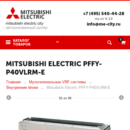
+7 (495) 540-44-28
пн-пт 9-19
info@me-city.ru
0
КАТАЛОГ
ТОВАРОВ
MITSUBISHI ELECTRIC PFFY-
P40VLRM-E
Главная
Мультизональные VRF системы
Внутренние блоки
Mitsubishi Electric PFFY-P40VLRM-E
55
из
98