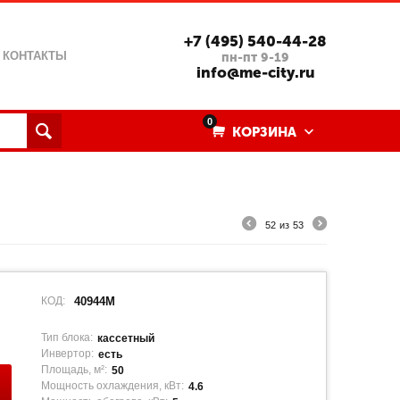
+7 (495) 540-44-28
КОНТАКТЫ
пн-пт 9-19
info@me-city.ru
0
КОРЗИНА
52
из
53
КОД:
40944M
Тип блока:
кассетный
Инвертор:
есть
Площадь, м²:
50
Мощность охлаждения, кВт:
4.6