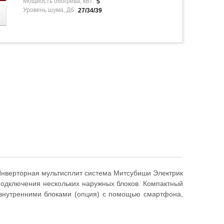
Мощность обогрева, кВт:
5
Уровень шума, Дб:
27/34/39
Инверторная мультисплит система Митсубиши Электрик
подключения нескольких наружных блоков. Компактный
е внутренними блоками (опция) с помощью смартфона,