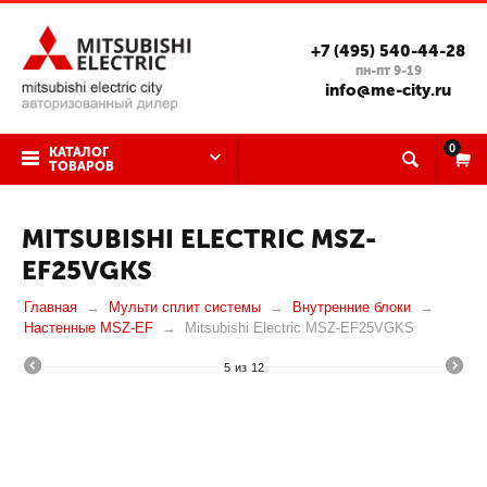
+7 (495) 540-44-28
пн-пт 9-19
info@me-city.ru
0
КАТАЛОГ
ТОВАРОВ
MITSUBISHI ELECTRIC MSZ-
EF25VGKS
Главная
Мульти сплит системы
Внутренние блоки
Настенные MSZ-EF
Mitsubishi Electric MSZ-EF25VGKS
5
из
12