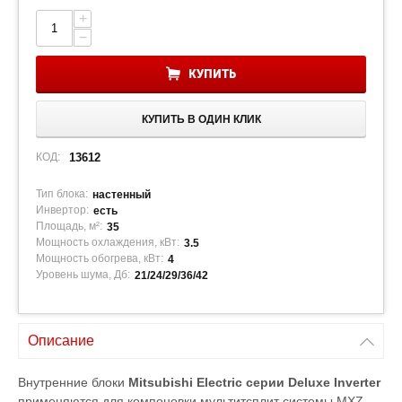
+
−
КУПИТЬ
КУПИТЬ В ОДИН КЛИК
КОД:
13612
Тип блока:
настенный
Инвертор:
есть
Площадь, м²:
35
Мощность охлаждения, кВт:
3.5
Мощность обогрева, кВт:
4
Уровень шума, Дб:
21/24/29/36/42
Описание
Внутренние блоки
Mitsubishi Electric серии Deluxe Inverter
применяются для компоновки мультитсплит системы MXZ-