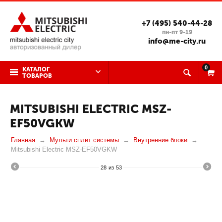
+7 (495) 540-44-28
пн-пт 9-19
info@me-city.ru
0
КАТАЛОГ
ТОВАРОВ
MITSUBISHI ELECTRIC MSZ-
EF50VGKW
Главная
Мульти сплит системы
Внутренние блоки
Mitsubishi Electric MSZ-EF50VGKW
28
из
53