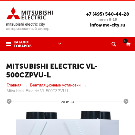
+7 (495) 540-44-28
пн-пт 9-19
info@me-city.ru
0
КАТАЛОГ
ТОВАРОВ
MITSUBISHI ELECTRIC VL-
500CZPVU-L
Главная
Вентиляционные установки
Mitsubishi Electric VL-500CZPVU-L
20
из
24