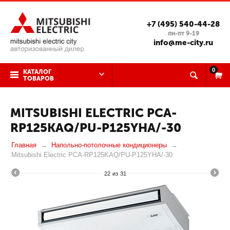
+7 (495) 540-44-28
пн-пт 9-19
info@me-city.ru
0
КАТАЛОГ
ТОВАРОВ
MITSUBISHI ELECTRIC PCA-
RP125KAQ/PU-P125YHA/-30
Главная
Напольно-потолочные кондиционеры
Mitsubishi Electric PCA-RP125KAQ/PU-P125YHA/-30
22
из
31