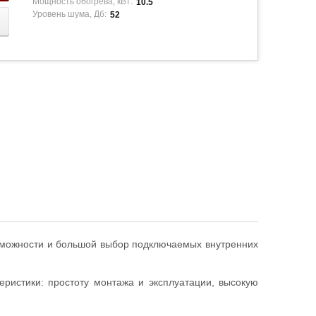
Мощность обогрева, кВт:
10.5
Уровень шума, Дб:
52
озможности и большой выбор подключаемых внутренних
теристики: простоту монтажа и эксплуатации, высокую