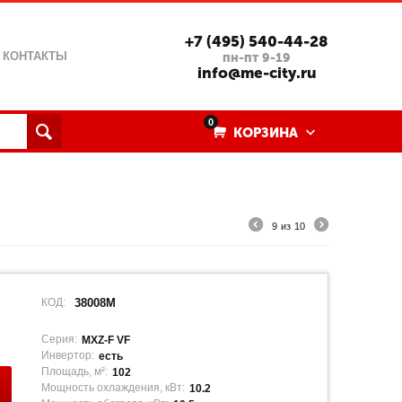
+7 (495) 540-44-28
КОНТАКТЫ
пн-пт 9-19
info@me-city.ru
0
КОРЗИНА
9
из
10
КОД:
38008M
Серия:
MXZ-F VF
Инвертор:
есть
Площадь, м²:
102
Мощность охлаждения, кВт:
10.2