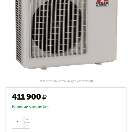
Наведите на картинку для увеличения
411 900
Р
Наличие уточняйте
+
−