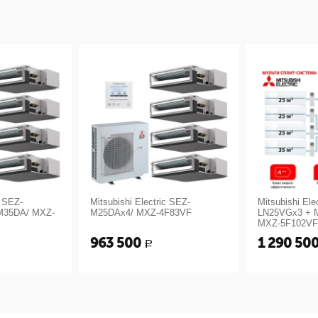
c SEZ-
Mitsubishi Electric SEZ-
Mitsubishi Ele
M35DA/ MXZ-
M25DAx4/ MXZ-4F83VF
LN25VGx3 + 
MXZ-5F102VF
963 500
1 290 50
Р