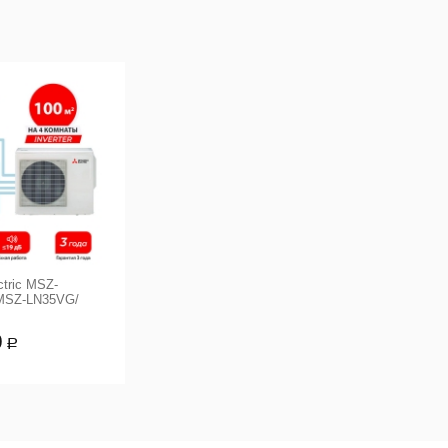
ctric MSZ-
MSZ-LN35VG/
0
Р