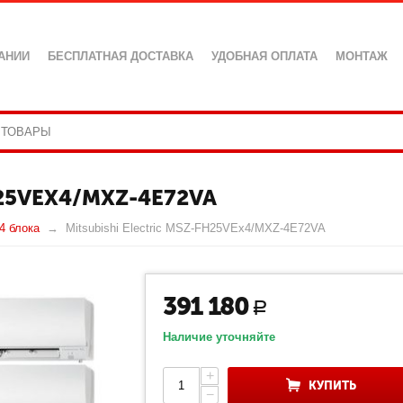
АНИИ
БЕСПЛАТНАЯ ДОСТАВКА
УДОБНАЯ ОПЛАТА
МОНТАЖ
H25VEX4/MXZ-4E72VA
4 блока
Mitsubishi Electric MSZ-FH25VEx4/MXZ-4E72VA
391 180
Р
Наличие уточняйте
+
КУПИТЬ
−