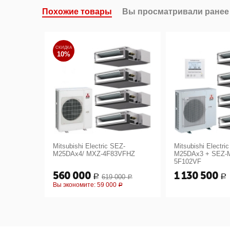
Похожие товары
Вы просматривали ранее
СКИДКА
10%
Mitsubishi Electric SEZ-
Mitsubishi Electri
M25DAx4/ MXZ-4F83VFHZ
M25DAx3 + SEZ-
5F102VF
560 000
1 130 500
619 000
Р
Р
Р
Вы экономите:
59 000
Р