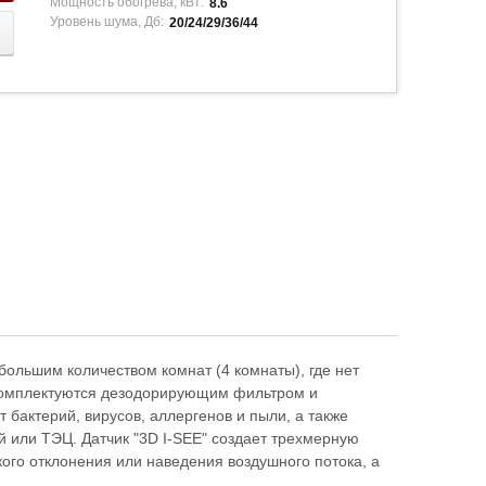
Мощность обогрева, кВт:
8.6
Уровень шума, Дб:
20/24/29/36/44
льшим количеством комнат (4 комнаты), где нет
 Комплектуются дезодорирующим фильтром и
 бактерий, вирусов, аллергенов и пыли, а также
 или ТЭЦ. Датчик "3D I-SEE" создает трехмерную
го отклонения или наведения воздушного потока, а