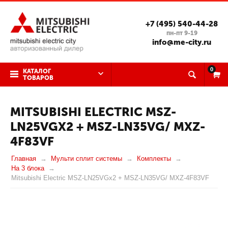
+7 (495) 540-44-28
пн-пт 9-19
info@me-city.ru
0
КАТАЛОГ
ТОВАРОВ
MITSUBISHI ELECTRIC MSZ-
LN25VGX2 + MSZ-LN35VG/ MXZ-
4F83VF
Главная
Мульти сплит системы
Комплекты
На 3 блока
Mitsubishi Electric MSZ-LN25VGx2 + MSZ-LN35VG/ MXZ-4F83VF