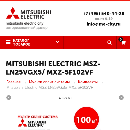
+7 (495) 540-44-28
пн-пт 9-19
info@me-city.ru
0
КАТАЛОГ
ТОВАРОВ
MITSUBISHI ELECTRIC MSZ-
LN25VGX5/ MXZ-5F102VF
Главная
Мульти сплит системы
Комплекты
Mitsubishi Electric MSZ-LN25VGx5/ MXZ-5F102VF
49
из
60