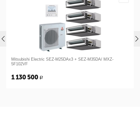
ectric SEZ-M25DAx3 + SEZ-M35DA/ MXZ-
Mitsubishi Electric 
602 600
Р
Р