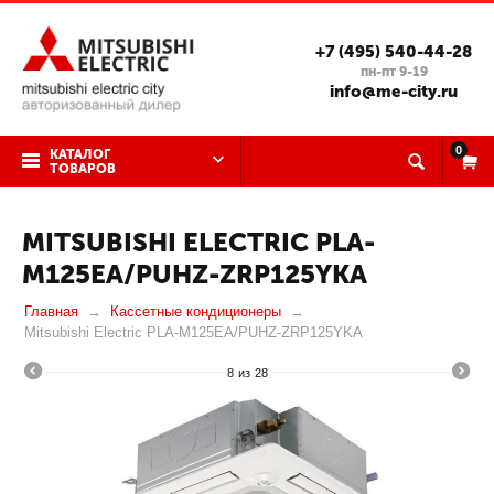
+7 (495) 540-44-28
пн-пт 9-19
info@me-city.ru
0
КАТАЛОГ
ТОВАРОВ
MITSUBISHI ELECTRIC PLA-
M125EA/PUHZ-ZRP125YKA
Главная
Кассетные кондиционеры
Mitsubishi Electric PLA-M125EA/PUHZ-ZRP125YKA
8
из
28