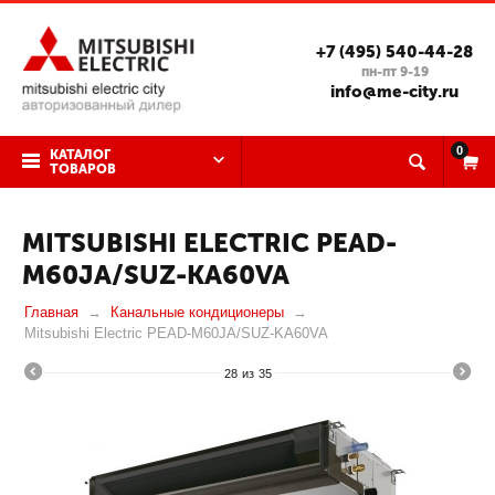
+7 (495) 540-44-28
пн-пт 9-19
info@me-city.ru
0
КАТАЛОГ
ТОВАРОВ
MITSUBISHI ELECTRIC PEAD-
M60JA/SUZ-KA60VA
Главная
Канальные кондиционеры
Mitsubishi Electric PEAD-M60JA/SUZ-KA60VA
28
из
35