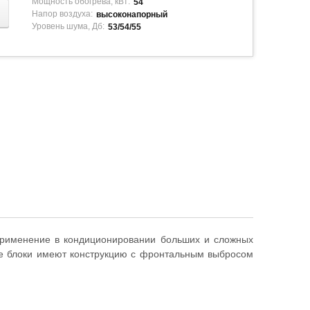
Мощность обогрева, кВт:
54
Напор воздуха:
высоконапорный
Уровень шума, Дб:
53/54/55
рименение в кондиционировании больших и сложных
ые блоки имеют конструкцию с фронтальным выбросом