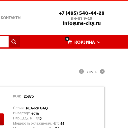
+7 (495) 540-44-28
КОНТАКТЫ
пн-пт 9-19
info@me-city.ru
0
КОРЗИНА
7
из
35
КОД:
25875
Серия:
PEA-RP GAQ
Инвертор:
есть
Площадь, м²:
440
Мощность охлаждения, кВт:
44