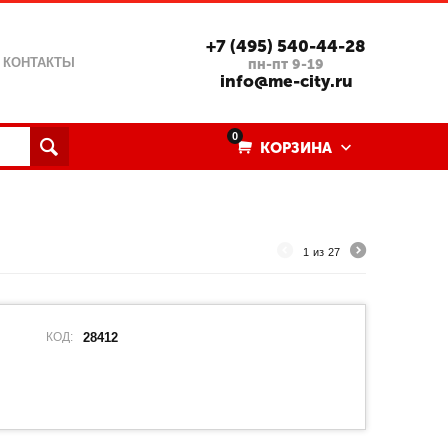
+7 (495) 540-44-28
КОНТАКТЫ
пн-пт 9-19
info@me-city.ru
0
КОРЗИНА
1
из
27
КОД:
28412