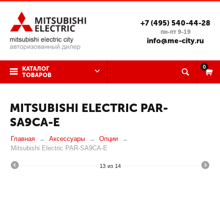
+7 (495) 540-44-28
пн-пт 9-19
info@me-city.ru
0
КАТАЛОГ
ТОВАРОВ
MITSUBISHI ELECTRIC PAR-
SA9CA-E
Главная
Аксессуары
Опции
Mitsubishi Electric PAR-SA9CA-E
13
из
14