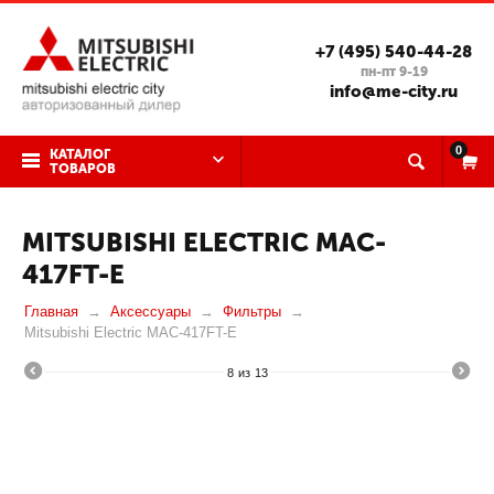
+7 (495) 540-44-28
пн-пт 9-19
info@me-city.ru
0
КАТАЛОГ
ТОВАРОВ
MITSUBISHI ELECTRIC MAC-
417FT-E
Главная
Аксессуары
Фильтры
Mitsubishi Electric MAC-417FT-E
8
из
13